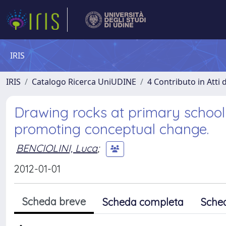
IRIS
IRIS
Catalogo Ricerca UniUDINE
4 Contributo in Atti
Drawing rocks at primary school
promoting conceptual change.
BENCIOLINI, Luca
;
2012-01-01
Scheda breve
Scheda completa
Sche