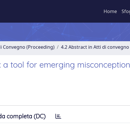
Home
Sfo
 di Convegno (Proceeding)
4.2 Abstract in Atti di convegno
: a tool for emerging misconceptio
da completa (DC)