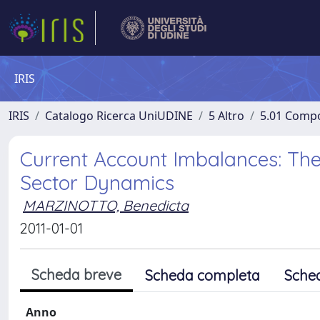
IRIS
IRIS
Catalogo Ricerca UniUDINE
5 Altro
5.01 Comp
Current Account Imbalances: The
Sector Dynamics
MARZINOTTO, Benedicta
2011-01-01
Scheda breve
Scheda completa
Sche
Anno