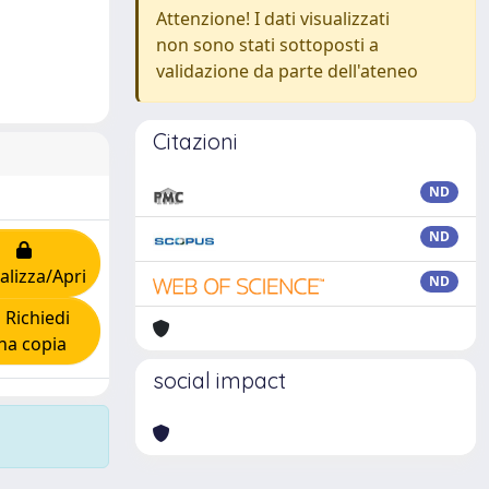
Attenzione! I dati visualizzati
non sono stati sottoposti a
validazione da parte dell'ateneo
Citazioni
ND
ND
alizza/Apri
ND
Richiedi
na copia
social impact