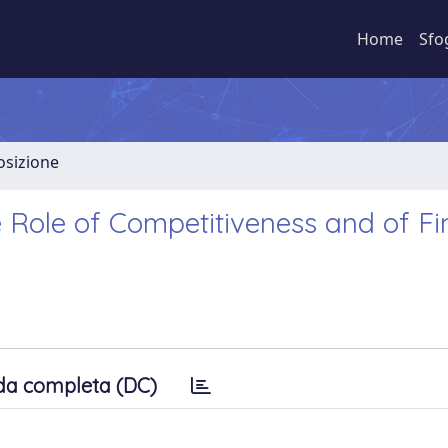
Home
Sfo
osizione
 Role of Competitiveness and of Fi
da completa (DC)