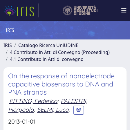
IRIS
IRIS
Catalogo Ricerca UniUDINE
4 Contributo in Atti di Convegno (Proceeding)
4.1 Contributo in Atti di convegno
On the response of nanoelectrode
capacitive biosensors to DNA and
PNA strands
PITTINO, Federico
;
PALESTRI,
Pierpaolo
;
SELMI, Luca
;
2013-01-01