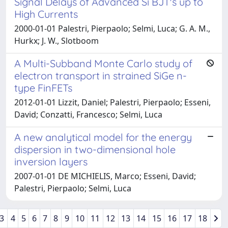
Signal Delays of Advanced Si BJT's up to
High Currents
2000-01-01 Palestri, Pierpaolo; Selmi, Luca; G. A. M.,
Hurkx; J. W., Slotboom
A Multi-Subband Monte Carlo study of
electron transport in strained SiGe n-
type FinFETs
2012-01-01 Lizzit, Daniel; Palestri, Pierpaolo; Esseni,
David; Conzatti, Francesco; Selmi, Luca
A new analytical model for the energy
dispersion in two-dimensional hole
inversion layers
2007-01-01 DE MICHIELIS, Marco; Esseni, David;
Palestri, Pierpaolo; Selmi, Luca
3
4
5
6
7
8
9
10
11
12
13
14
15
16
17
18