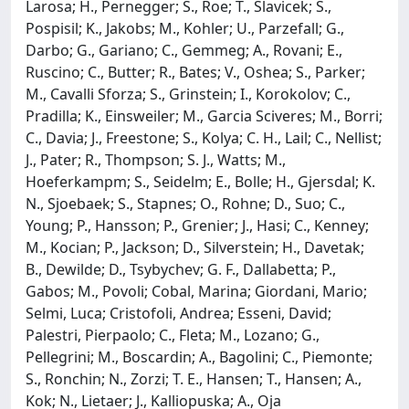
Larosa; H., Pernegger; S., Roe; T., Slavicek; S.,
Pospisil; K., Jakobs; M., Kohler; U., Parzefall; G.,
Darbo; G., Gariano; C., Gemmeg; A., Rovani; E.,
Ruscino; C., Butter; R., Bates; V., Oshea; S., Parker;
M., Cavalli Sforza; S., Grinstein; I., Korokolov; C.,
Pradilla; K., Einsweiler; M., Garcia Sciveres; M., Borri;
C., Davia; J., Freestone; S., Kolya; C. H., Lail; C., Nellist;
J., Pater; R., Thompson; S. J., Watts; M.,
Hoeferkampm; S., Seidelm; E., Bolle; H., Gjersdal; K.
N., Sjoebaek; S., Stapnes; O., Rohne; D., Suo; C.,
Young; P., Hansson; P., Grenier; J., Hasi; C., Kenney;
M., Kocian; P., Jackson; D., Silverstein; H., Davetak;
B., Dewilde; D., Tsybychev; G. F., Dallabetta; P.,
Gabos; M., Povoli; Cobal, Marina; Giordani, Mario;
Selmi, Luca; Cristofoli, Andrea; Esseni, David;
Palestri, Pierpaolo; C., Fleta; M., Lozano; G.,
Pellegrini; M., Boscardin; A., Bagolini; C., Piemonte;
S., Ronchin; N., Zorzi; T. E., Hansen; T., Hansen; A.,
Kok; N., Lietaer; J., Kalliopuska; A., Oja