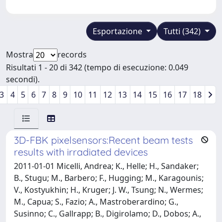
Esportazione
Tutti (342)
Mostra
records
Risultati 1 - 20 di 342 (tempo di esecuzione: 0.049
secondi).
3
4
5
6
7
8
9
10
11
12
13
14
15
16
17
18
3D-FBK pixelsensors:Recent beam tests
results with irradiated devices
2011-01-01 Micelli, Andrea; K., Helle; H., Sandaker;
B., Stugu; M., Barbero; F., Hugging; M., Karagounis;
V., Kostyukhin; H., Kruger; J. W., Tsung; N., Wermes;
M., Capua; S., Fazio; A., Mastroberardino; G.,
Susinno; C., Gallrapp; B., Digirolamo; D., Dobos; A.,