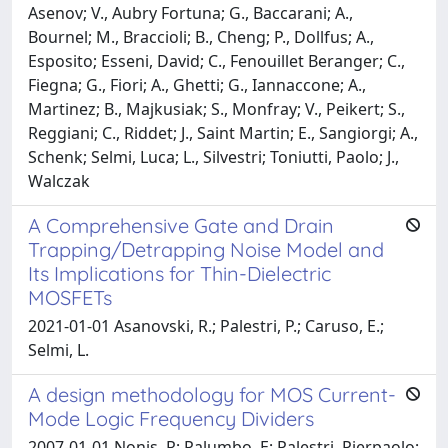
Asenov; V., Aubry Fortuna; G., Baccarani; A.,
Bournel; M., Braccioli; B., Cheng; P., Dollfus; A.,
Esposito; Esseni, David; C., Fenouillet Beranger; C.,
Fiegna; G., Fiori; A., Ghetti; G., Iannaccone; A.,
Martinez; B., Majkusiak; S., Monfray; V., Peikert; S.,
Reggiani; C., Riddet; J., Saint Martin; E., Sangiorgi; A.,
Schenk; Selmi, Luca; L., Silvestri; Toniutti, Paolo; J.,
Walczak
A Comprehensive Gate and Drain
Trapping/Detrapping Noise Model and
Its Implications for Thin-Dielectric
MOSFETs
2021-01-01 Asanovski, R.; Palestri, P.; Caruso, E.;
Selmi, L.
A design methodology for MOS Current-
Mode Logic Frequency Dividers
2007-01-01 Nonis, R; Palumbo, E; Palestri, Pierpaolo;