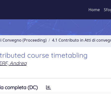
Home
Sfo
 di Convegno (Proceeding)
4.1 Contributo in Atti di conve
stributed course timetabling
RF, Andrea
a completa (DC)