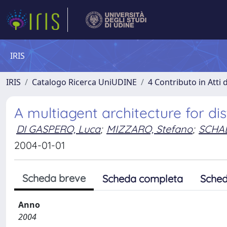
IRIS
IRIS
Catalogo Ricerca UniUDINE
4 Contributo in Atti
A multiagent architecture for di
DI GASPERO, Luca
;
MIZZARO, Stefano
;
SCHAE
2004-01-01
Scheda breve
Scheda completa
Sched
Anno
2004