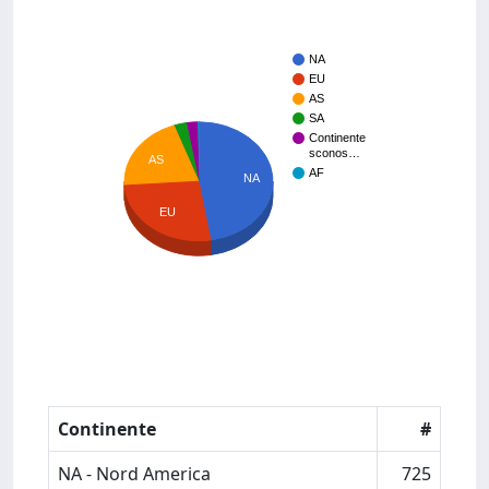
NA
EU
AS
SA
Continente
sconos…
AS
AF
NA
EU
Continente
#
NA - Nord America
725