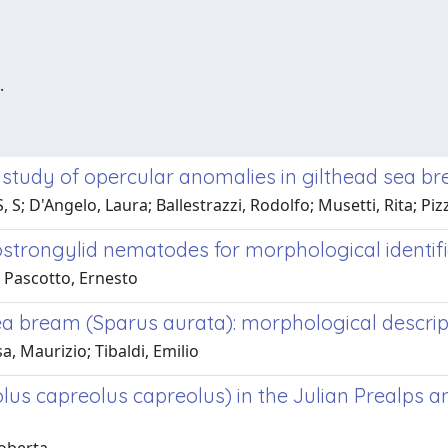
.
l study of opercular anomalies in gilthead sea b
; D'Angelo, Laura; Ballestrazzi, Rodolfo; Musetti, Rita; Pizz
ostrongylid nematodes for morphological identifi
; Pascotto, Ernesto
ea bream (Sparus aurata): morphological descrip
, Maurizio; Tibaldi, Emilio
us capreolus capreolus) in the Julian Prealps 