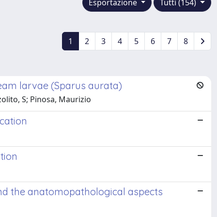
Esportazione
Tutti (154)
1
2
3
4
5
6
7
8
ream larvae (Sparus aurata)
olito, S; Pinosa, Maurizio
cation
tion
and the anatomopathological aspects