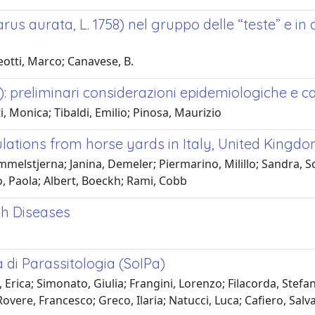
us aurata, L. 1758) nel gruppo delle “teste” e in 
eotti, Marco; Canavese, B.
: preliminari considerazioni epidemiologiche e ca
, Monica; Tibaldi, Emilio; Pinosa, Maurizio
ulations from horse yards in Italy, United Kin
lstjerna; Janina, Demeler; Piermarino, Milillo; Sandra, S
 Paola; Albert, Boeckh; Rami, Cobb
sh Diseases
a di Parassitologia (SoIPa)
, Erica; Simonato, Giulia; Frangini, Lorenzo; Filacorda, Stef
overe, Francesco; Greco, Ilaria; Natucci, Luca; Cafiero, Salv