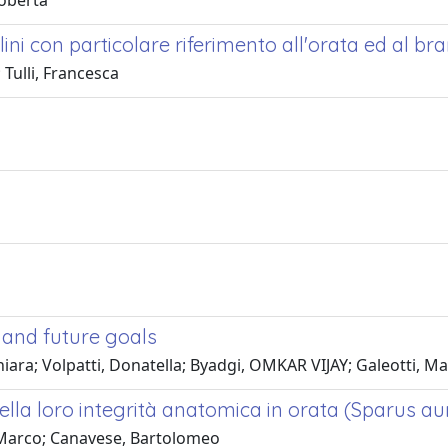
Roberta
lini con particolare riferimento all'orata ed al br
 Tulli, Francesca
 and future goals
iara; Volpatti, Donatella; Byadgi, OMKAR VIJAY; Galeotti, M
ella loro integrità anatomica in orata (Sparus aur
, Marco; Canavese, Bartolomeo