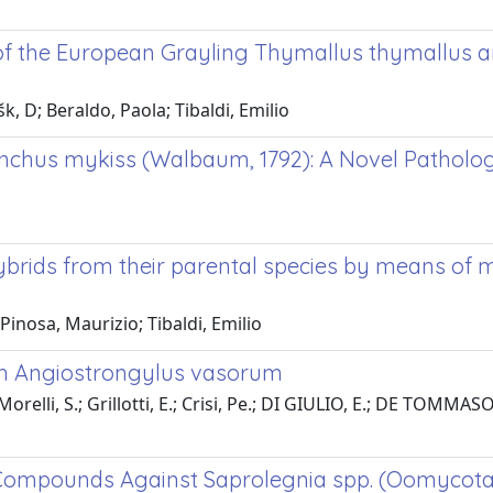
 of the European Grayling Thymallus thymallus a
k, D; Beraldo, Paola; Tibaldi, Emilio
hynchus mykiss (Walbaum, 1792): A Novel Pathol
hybrids from their parental species by means of 
inosa, Maurizio; Tibaldi, Emilio
with Angiostrongylus vasorum
li, S.; Grillotti, E.; Crisi, Pe.; DI GIULIO, E.; DE TOMMASO, C
l Compounds Against Saprolegnia spp. (Oomycot