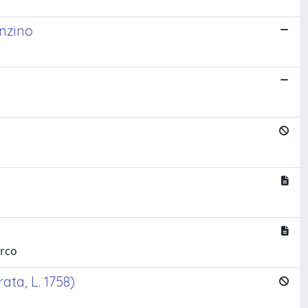
anzino
arco
ata, L. 1758)