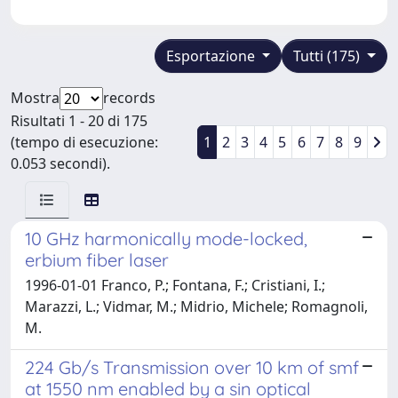
Esportazione
Tutti (175)
Mostra
records
Risultati 1 - 20 di 175
(tempo di esecuzione:
1
2
3
4
5
6
7
8
9
0.053 secondi).
10 GHz harmonically mode-locked,
erbium fiber laser
1996-01-01 Franco, P.; Fontana, F.; Cristiani, I.;
Marazzi, L.; Vidmar, M.; Midrio, Michele; Romagnoli,
M.
224 Gb/s Transmission over 10 km of smf
at 1550 nm enabled by a sin optical