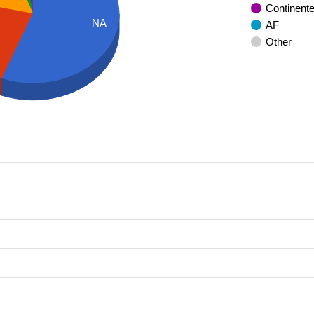
Continent
NA
AF
Other