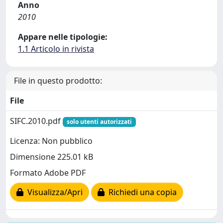
Anno
2010
Appare nelle tipologie:
1.1 Articolo in rivista
File in questo prodotto:
File
SIFC.2010.pdf
solo utenti autorizzati
Licenza: Non pubblico
Dimensione 225.01 kB
Formato Adobe PDF
Visualizza/Apri
Richiedi una copia