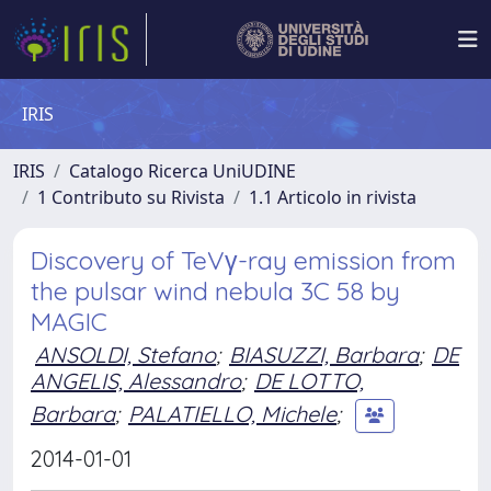
IRIS
IRIS
Catalogo Ricerca UniUDINE
1 Contributo su Rivista
1.1 Articolo in rivista
Discovery of TeVγ-ray emission from
the pulsar wind nebula 3C 58 by
MAGIC
ANSOLDI, Stefano
;
BIASUZZI, Barbara
;
DE
ANGELIS, Alessandro
;
DE LOTTO,
Barbara
;
PALATIELLO, Michele
;
2014-01-01