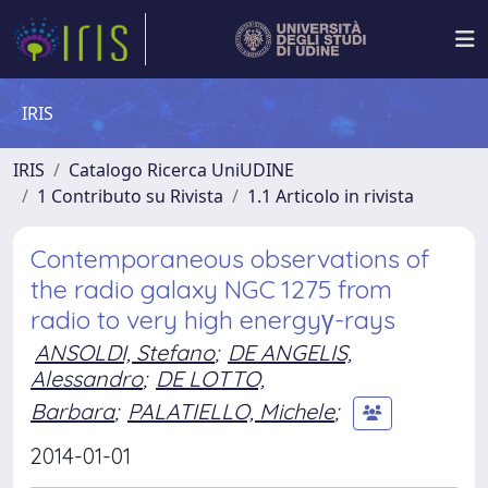
IRIS
IRIS
Catalogo Ricerca UniUDINE
1 Contributo su Rivista
1.1 Articolo in rivista
Contemporaneous observations of
the radio galaxy NGC 1275 from
radio to very high energyγ-rays
ANSOLDI, Stefano
;
DE ANGELIS,
Alessandro
;
DE LOTTO,
Barbara
;
PALATIELLO, Michele
;
2014-01-01