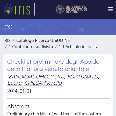
IRIS
IRIS
Catalogo Ricerca UniUDINE
1 Contributo su Rivista
1.1 Articolo in rivista
Checklist preliminare degli Apoidei
della Pianura veneta orientale
ZANDIGIACOMO, Pietro
;
FORTUNATO,
Laura
;
CHIESA, Fiorella
2014-01-01
Abstract
Preliminary checklist of wild bees of the eastern