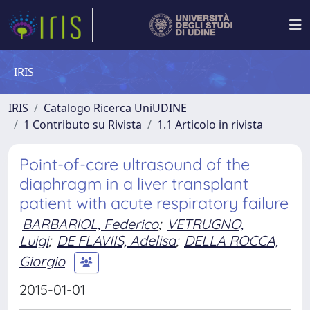
IRIS
IRIS
Catalogo Ricerca UniUDINE
1 Contributo su Rivista
1.1 Articolo in rivista
Point-of-care ultrasound of the
diaphragm in a liver transplant
patient with acute respiratory failure
BARBARIOL, Federico
;
VETRUGNO,
Luigi
;
DE FLAVIIS, Adelisa
;
DELLA ROCCA,
Giorgio
2015-01-01