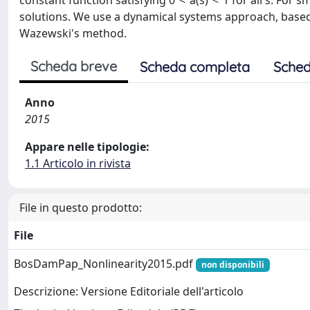
constant function satisfying 0 < a(s) < 1 for all s. For 
solutions. We use a dynamical systems approach, based
Wazewski's method.
Scheda breve
Scheda completa
Sched
Anno
2015
Appare nelle tipologie:
1.1 Articolo in rivista
File in questo prodotto:
File
BosDamPap_Nonlinearity2015.pdf
non disponibili
Descrizione: Versione Editoriale dell'articolo