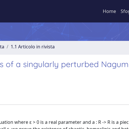
Home
Sfo
sta
1.1 Articolo in rivista
ns of a singularly perturbed Nagum
ion where ε > 0 is a real parameter and a : R -> R is a pie