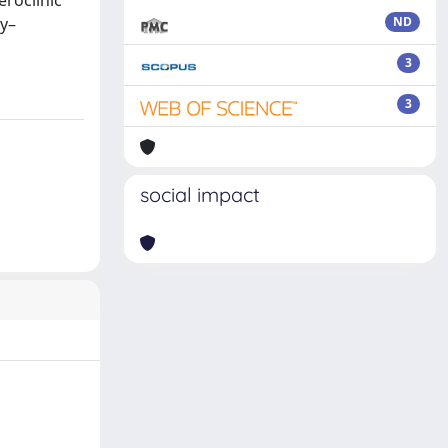
eroclinic
ey–
ND
3
3
social impact