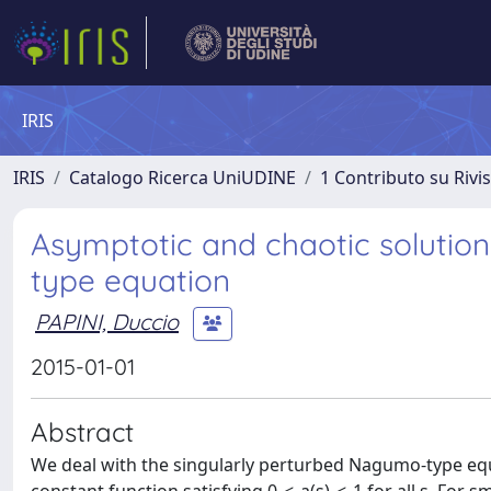
IRIS
IRIS
Catalogo Ricerca UniUDINE
1 Contributo su Rivi
Asymptotic and chaotic solutio
type equation
PAPINI, Duccio
2015-01-01
Abstract
We deal with the singularly perturbed Nagumo-type equat