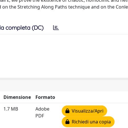
small ε, we prove the existence of chaotic, homoclinic and het
 on the Stretching Along Paths technique and on the Conl
a completa (DC)
Dimensione
Formato
1.7 MB
Adobe
Visualizza/Apri
PDF
Richiedi una copia