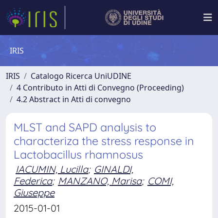
IRIS
IRIS
Catalogo Ricerca UniUDINE
4 Contributo in Atti di Convegno (Proceeding)
4.2 Abstract in Atti di convegno
MLST and SAPD analysis to
characteriza the stress response in
Lactobacillus rhamnosus
IACUMIN, Lucilla
;
GINALDI,
Federica
;
MANZANO, Marisa
;
COMI,
Giuseppe
2015-01-01