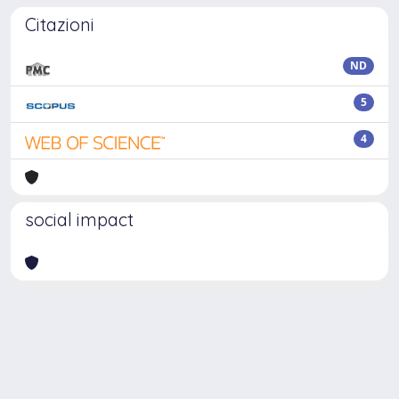
Citazioni
ND
5
4
social impact
Powered by
IRIS
-
about IRIS
-
Utilizzo dei cookie
Copyright © 2026