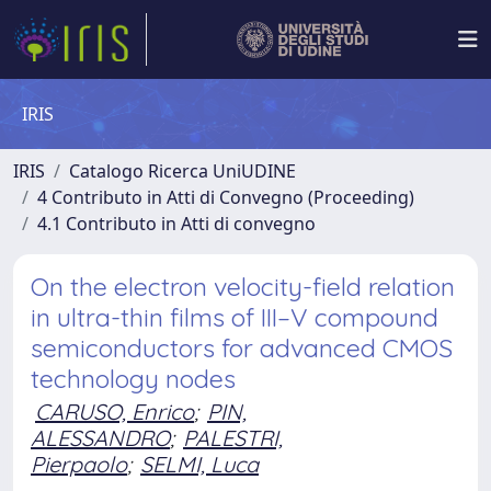
IRIS
IRIS
Catalogo Ricerca UniUDINE
4 Contributo in Atti di Convegno (Proceeding)
4.1 Contributo in Atti di convegno
On the electron velocity-field relation
in ultra-thin films of III–V compound
semiconductors for advanced CMOS
technology nodes
CARUSO, Enrico
;
PIN,
ALESSANDRO
;
PALESTRI,
Pierpaolo
;
SELMI, Luca