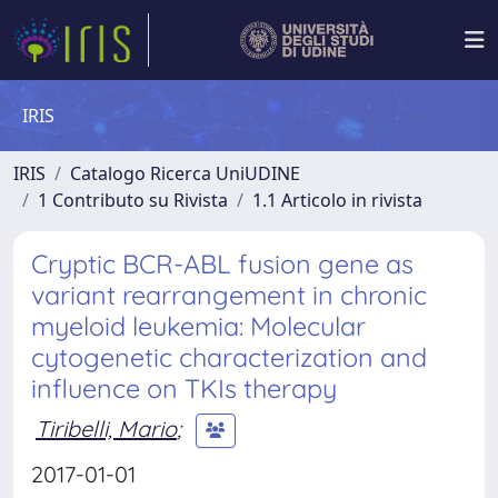
IRIS
IRIS
Catalogo Ricerca UniUDINE
1 Contributo su Rivista
1.1 Articolo in rivista
Cryptic BCR-ABL fusion gene as
variant rearrangement in chronic
myeloid leukemia: Molecular
cytogenetic characterization and
influence on TKIs therapy
Tiribelli, Mario
;
2017-01-01