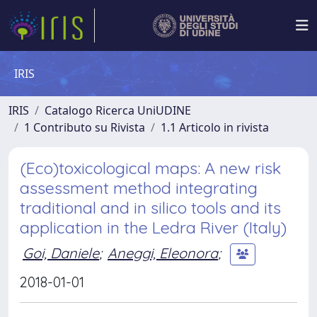
IRIS
IRIS
Catalogo Ricerca UniUDINE
1 Contributo su Rivista
1.1 Articolo in rivista
(Eco)toxicological maps: A new risk
assessment method integrating
traditional and in silico tools and its
application in the Ledra River (Italy)
Goi, Daniele
;
Aneggi, Eleonora
;
2018-01-01