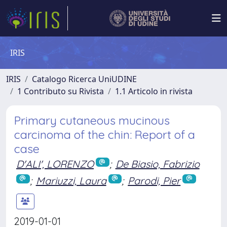
IRIS
IRIS
Catalogo Ricerca UniUDINE
1 Contributo su Rivista
1.1 Articolo in rivista
Primary cutaneous mucinous
carcinoma of the chin: Report of a
case
D'ALI', LORENZO
;
De Biasio, Fabrizio
;
Mariuzzi, Laura
;
Parodi, Pier
2019-01-01