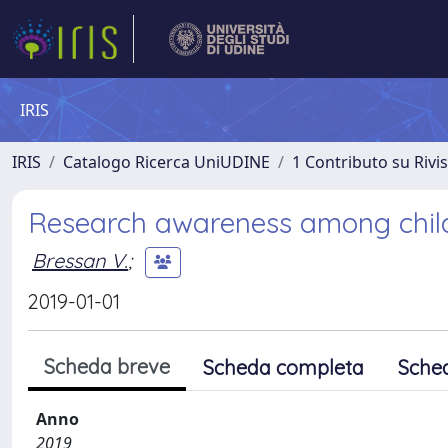
IRIS
IRIS
Catalogo Ricerca UniUDINE
1 Contributo su Rivi
Research awareness among childr
Bressan V.
;
2019-01-01
Scheda breve
Scheda completa
Sche
Anno
2019