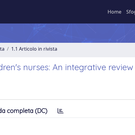
Home
Sfo
sta
1.1 Articolo in rivista
en's nurses: An integrative review
da completa (DC)