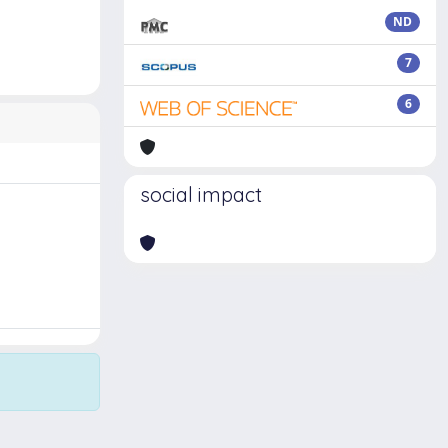
ND
7
6
social impact