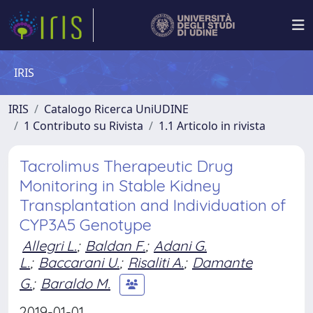
IRIS
IRIS
Catalogo Ricerca UniUDINE
1 Contributo su Rivista
1.1 Articolo in rivista
Tacrolimus Therapeutic Drug
Monitoring in Stable Kidney
Transplantation and Individuation of
CYP3A5 Genotype
Allegri L.
;
Baldan F.
;
Adani G.
L.
;
Baccarani U.
;
Risaliti A.
;
Damante
G.
;
Baraldo M.
2019-01-01