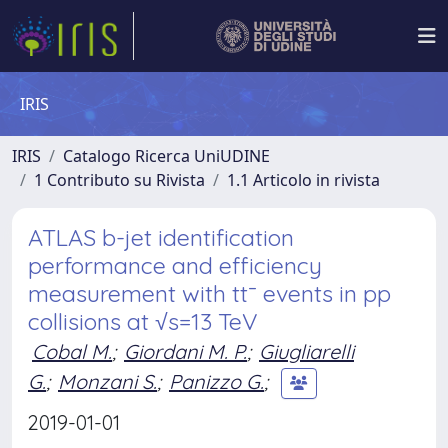
IRIS
IRIS
Catalogo Ricerca UniUDINE
1 Contributo su Rivista
1.1 Articolo in rivista
ATLAS b-jet identification
performance and efficiency
measurement with tt¯ events in pp
collisions at √s=13 TeV
Cobal M.
;
Giordani M. P.
;
Giugliarelli
G.
;
Monzani S.
;
Panizzo G.
;
2019-01-01