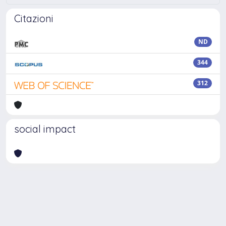
Citazioni
ND
344
312
social impact
Powered by
IRIS
-
about IRIS
-
Utilizzo dei cookie
Copyright © 2026