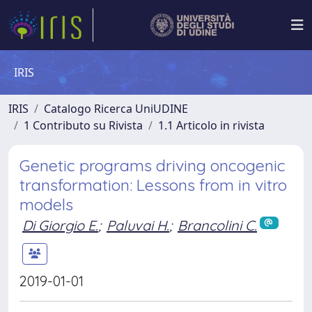
IRIS
IRIS
Catalogo Ricerca UniUDINE
1 Contributo su Rivista
1.1 Articolo in rivista
Genetic programs driving oncogenic
transformation: Lessons from in vitro
models
Di Giorgio E.
;
Paluvai H.
;
Brancolini C.
2019-01-01