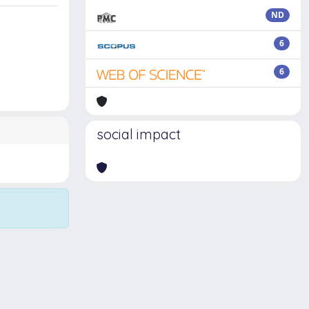
ND
6
6
social impact