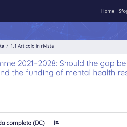
Home
Sfo
sta
1.1 Articolo in rivista
mme 2021–2028: Should the gap b
nd the funding of mental health re
da completa (DC)