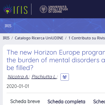
IRIS
IRIS
Catalogo Ricerca UniUDINE
1 Contributo su Rivi
The new Horizon Europe progra
the burden of mental disorders a
be filled?
Nicotra A.
;
Pischiutta L.
;
2020-01-01
Scheda breve
Scheda completa
Sche