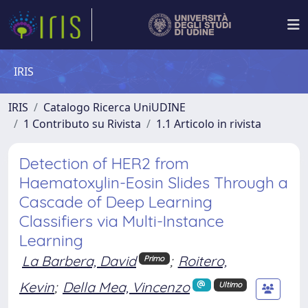
IRIS
IRIS
Catalogo Ricerca UniUDINE
1 Contributo su Rivista
1.1 Articolo in rivista
Detection of HER2 from
Haematoxylin-Eosin Slides Through a
Cascade of Deep Learning
Classifiers via Multi-Instance
Learning
La Barbera, David
;
Roitero,
Primo
Kevin
;
Della Mea, Vincenzo
Ultimo