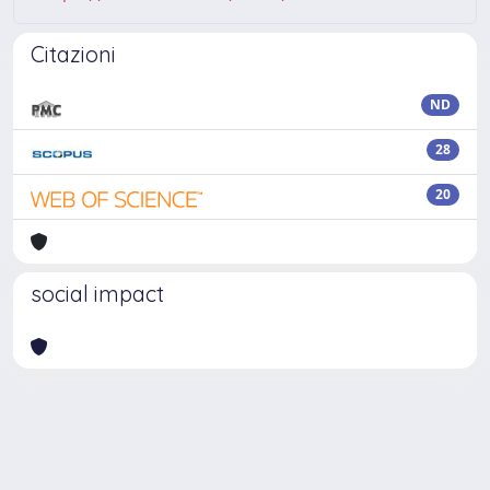
Citazioni
ND
28
20
social impact
Powered by
IRIS
-
about IRIS
-