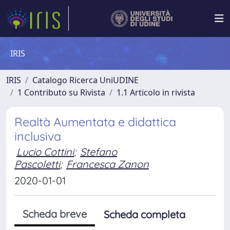
IRIS
IRIS
Catalogo Ricerca UniUDINE
1 Contributo su Rivista
1.1 Articolo in rivista
Realtà Aumentata e didattica
inclusiva
Lucio Cottini
;
Stefano
Pascoletti
;
Francesca Zanon
2020-01-01
Scheda breve
Scheda completa