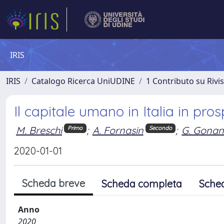
IRIS
IRIS
Catalogo Ricerca UniUDINE
1 Contributo su Rivi
Il capitale umano in Italia in pros
M. Breschi
;
A. Fornasin
;
G. Gona
Primo
Secondo
2020-01-01
Scheda breve
Scheda completa
Sche
Anno
2020