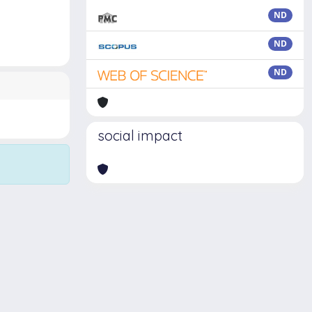
ND
ND
ND
social impact