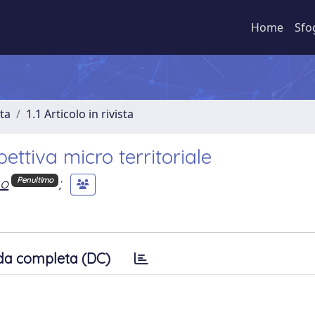
Home
Sfo
sta
1.1 Articolo in rivista
pettiva micro territoriale
no
;
Penultimo
da completa (DC)