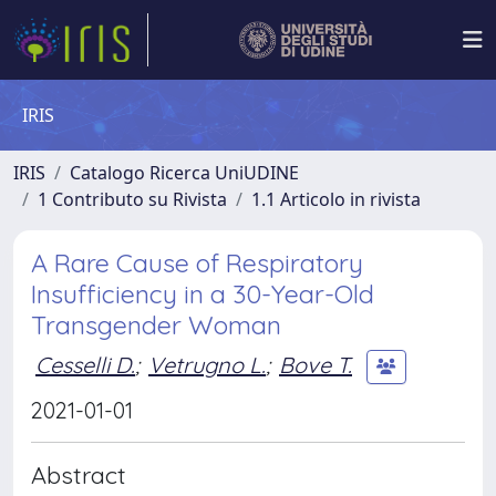
IRIS
IRIS
Catalogo Ricerca UniUDINE
1 Contributo su Rivista
1.1 Articolo in rivista
A Rare Cause of Respiratory
Insufficiency in a 30-Year-Old
Transgender Woman
Cesselli D.
;
Vetrugno L.
;
Bove T.
2021-01-01
Abstract