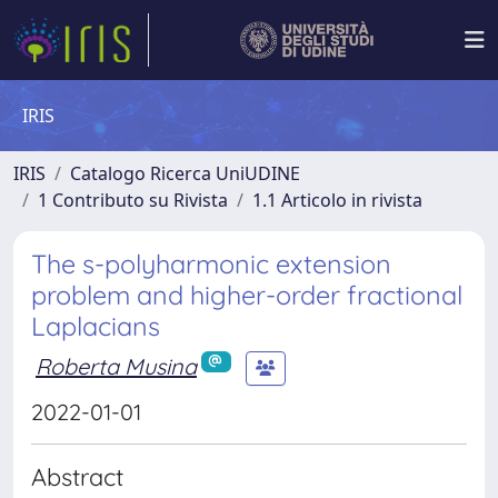
IRIS
IRIS
Catalogo Ricerca UniUDINE
1 Contributo su Rivista
1.1 Articolo in rivista
The s-polyharmonic extension
problem and higher-order fractional
Laplacians
Roberta Musina
2022-01-01
Abstract