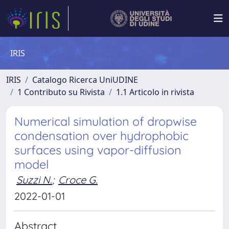
IRIS
IRIS
Catalogo Ricerca UniUDINE
1 Contributo su Rivista
1.1 Articolo in rivista
Numerical simulation of dropwise
condensation over hydrophobic
surfaces using vapor-diffusion
model
Suzzi N.
;
Croce G.
2022-01-01
Abstract