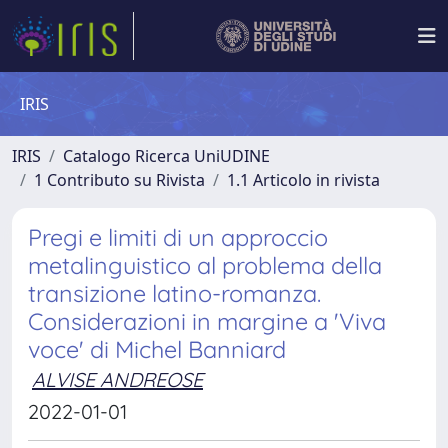
IRIS
IRIS
Catalogo Ricerca UniUDINE
1 Contributo su Rivista
1.1 Articolo in rivista
Pregi e limiti di un approccio
metalinguistico al problema della
transizione latino-romanza.
Considerazioni in margine a 'Viva
voce' di Michel Banniard
ALVISE ANDREOSE
2022-01-01