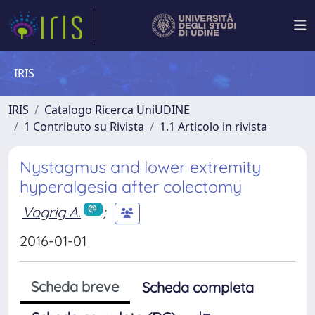
IRIS
IRIS
Catalogo Ricerca UniUDINE
1 Contributo su Rivista
1.1 Articolo in rivista
Nystagmus and lower extremity
hyperalgesia after colectomy
Vogrig A.
;
2016-01-01
Scheda breve
Scheda completa