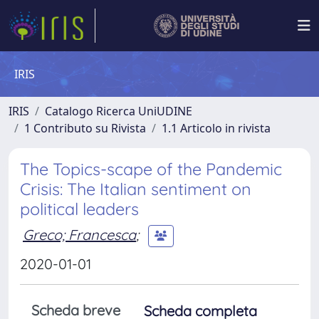
IRIS
IRIS
Catalogo Ricerca UniUDINE
1 Contributo su Rivista
1.1 Articolo in rivista
The Topics-scape of the Pandemic
Crisis: The Italian sentiment on
political leaders
Greco; Francesca
;
2020-01-01
Scheda breve
Scheda completa