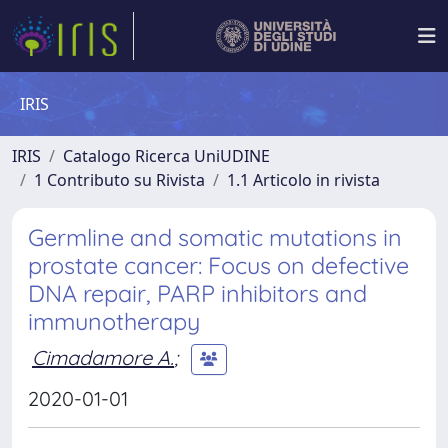
IRIS
IRIS
Catalogo Ricerca UniUDINE
1 Contributo su Rivista
1.1 Articolo in rivista
Germline and somatic mutations in
prostate cancer: Focus on defective
DNA repair, PARP inhibitors and
immunotherapy
Cimadamore A.
;
2020-01-01