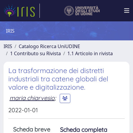
IRIS
IRIS
Catalogo Ricerca UniUDINE
1 Contributo su Rivista
1.1 Articolo in rivista
La trasformazione dei distretti
industriali tra catene globali del
valore e digitalizzazione.
maria chiarvesio
;
2022-01-01
Scheda breve
Scheda completa