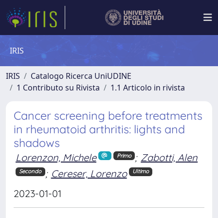
IRIS
IRIS
Catalogo Ricerca UniUDINE
1 Contributo su Rivista
1.1 Articolo in rivista
Cancer screening before treatments
in rheumatoid arthritis: lights and
shadows
Lorenzon, Michele
;
Zabotti, Alen
Primo
;
Cereser, Lorenzo
Secondo
Ultimo
2023-01-01