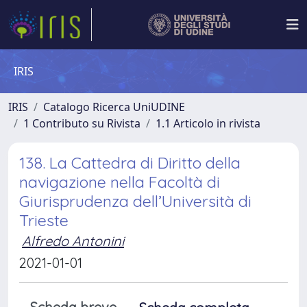
IRIS
IRIS
Catalogo Ricerca UniUDINE
1 Contributo su Rivista
1.1 Articolo in rivista
138. La Cattedra di Diritto della
navigazione nella Facoltà di
Giurisprudenza dell’Università di
Trieste
Alfredo Antonini
2021-01-01