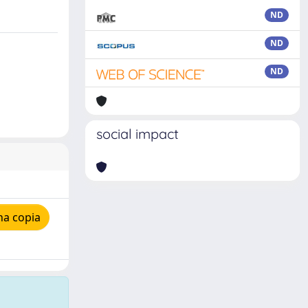
ND
ND
ND
social impact
na copia