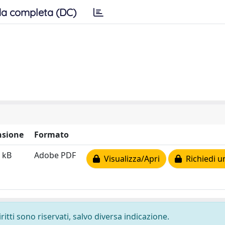
a completa (DC)
sione
Formato
 kB
Adobe PDF
Visualizza/Apri
Richiedi u
ritti sono riservati, salvo diversa indicazione.