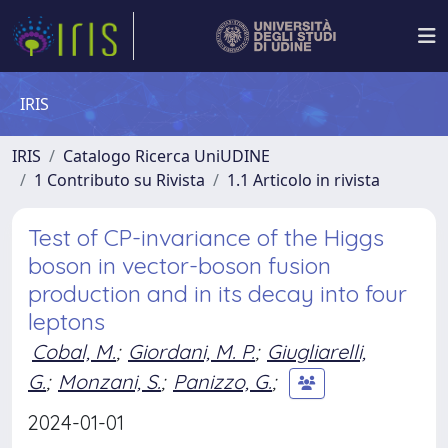
IRIS
IRIS
Catalogo Ricerca UniUDINE
1 Contributo su Rivista
1.1 Articolo in rivista
Test of CP-invariance of the Higgs
boson in vector-boson fusion
production and in its decay into four
leptons
Cobal, M.
;
Giordani, M. P.
;
Giugliarelli,
G.
;
Monzani, S.
;
Panizzo, G.
;
2024-01-01