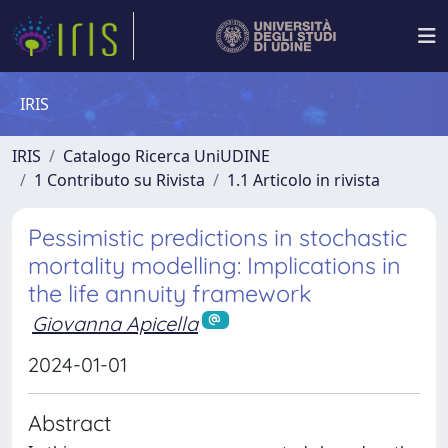
IRIS
IRIS
Catalogo Ricerca UniUDINE
1 Contributo su Rivista
1.1 Articolo in rivista
Pessimistic predictions in stochastic
mortality modelling: Implications in
the life annuity framework
Giovanna Apicella
2024-01-01
Abstract