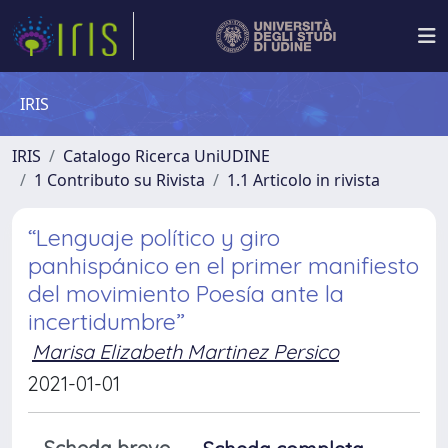
IRIS
IRIS
Catalogo Ricerca UniUDINE
1 Contributo su Rivista
1.1 Articolo in rivista
“Lenguaje político y giro
panhispánico en el primer manifiesto
del movimiento Poesía ante la
incertidumbre”
Marisa Elizabeth Martinez Persico
2021-01-01