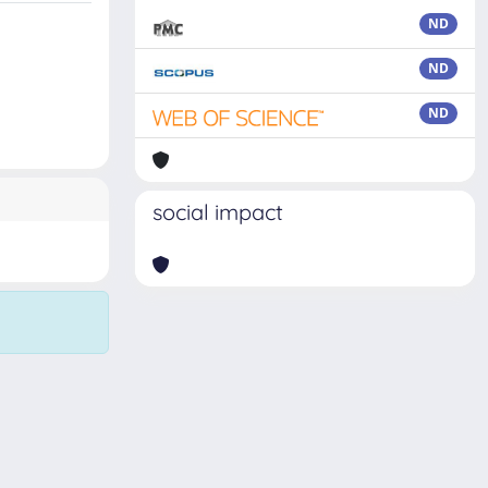
ND
ND
ND
social impact