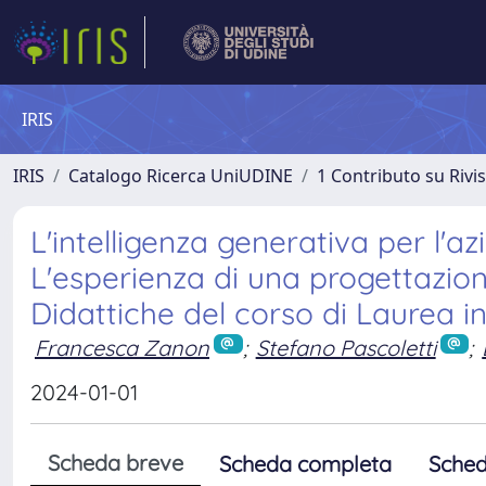
IRIS
IRIS
Catalogo Ricerca UniUDINE
1 Contributo su Rivi
L'intelligenza generativa per l'az
L'esperienza di una progettazion
Didattiche del corso di Laurea i
Francesca Zanon
;
Stefano Pascoletti
;
2024-01-01
Scheda breve
Scheda completa
Sched