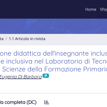
Home
Sfo
sta
1.1 Articolo in rivista
ione didattica dell'insegnante inclus
e inclusiva nel Laboratorio di Tecn
n Scienze della Formazione Primari
Eugenia Di Barbora
a completa (DC)