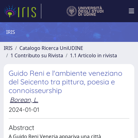
IRIS
IRIS
Catalogo Ricerca UniUDINE
1 Contributo su Rivista
1.1 Articolo in rivista
Guido Reni e l'ambiente veneziano
del Seicento tra pittura, poesia e
connoisseurship
Borean, L.
2024-01-01
Abstract
A Guido Reni Venezia appariva una città