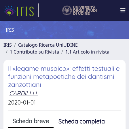
IRIS
IRIS
Catalogo Ricerca UniUDINE
1 Contributo su Rivista
1.1 Articolo in rivista
Il «legame musaico»: effetti testuali e
funzioni metapoetiche dei dantismi
zanzottiani
CARDILLI L
2020-01-01
Scheda breve
Scheda completa