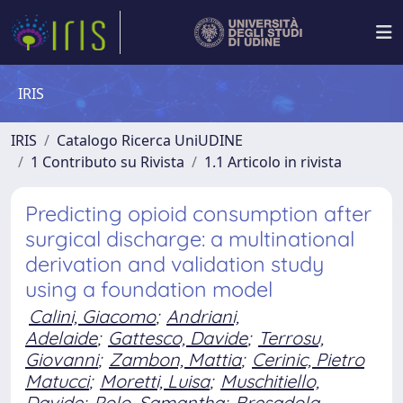
IRIS
IRIS
Catalogo Ricerca UniUDINE
1 Contributo su Rivista
1.1 Articolo in rivista
Predicting opioid consumption after
surgical discharge: a multinational
derivation and validation study
using a foundation model
Calini, Giacomo
;
Andriani,
Adelaide
;
Gattesco, Davide
;
Terrosu,
Giovanni
;
Zambon, Mattia
;
Cerinic, Pietro
Matucci
;
Moretti, Luisa
;
Muschitiello,
Davide
;
Polo, Samantha
;
Bresadola,