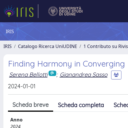
IRIS
IRIS
Catalogo Ricerca UniUDINE
1 Contributo su Rivi
Finding Harmony in Converging F
Serena Bellotti
;
Gianandrea Sasso
2024-01-01
Scheda breve
Scheda completa
Sche
Anno
2024