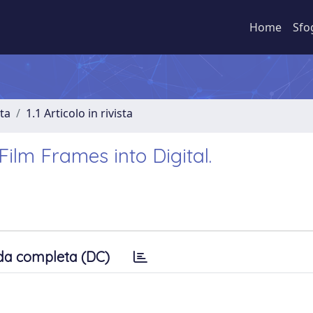
Home
Sfo
sta
1.1 Articolo in rivista
ilm Frames into Digital.
da completa (DC)