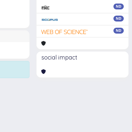
ND
ND
ND
social impact