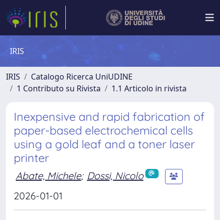
IRIS
IRIS
Catalogo Ricerca UniUDINE
1 Contributo su Rivista
1.1 Articolo in rivista
Inexpensive and rapid fabrication of
paper-based electrochemical cells
using a gold leaf and a toner laser
printer
Abate, Michele
;
Dossi, Nicolo
2026-01-01