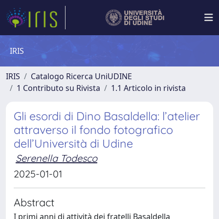
IRIS
IRIS
Catalogo Ricerca UniUDINE
1 Contributo su Rivista
1.1 Articolo in rivista
Gli esordi di Dino Basaldella: l’atelier
attraverso il fondo fotografico
dell’Università di Udine
Serenella Todesco
2025-01-01
Abstract
I primi anni di attività dei fratelli Basaldella