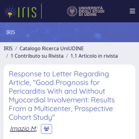
IRIS
IRIS
Catalogo Ricerca UniUDINE
1 Contributo su Rivista
1.1 Articolo in rivista
Response to Letter Regarding
Article, "Good Prognosis for
Pericarditis With and Without
Myocardial Involvement: Results
From a Multicenter, Prospective
Cohort Study"
Imazio M
;